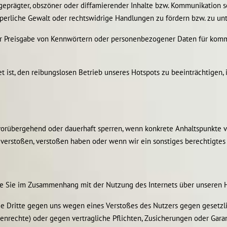
ll geprägter, obszöner oder diffamierender Inhalte bzw. Kommunikation
rperliche Gewalt oder rechtswidrige Handlungen zu fördern bzw. zu unte
zur Preisgabe von Kennwörtern oder personenbezogener Daten für komme
net ist, den reibungslosen Betrieb unseres Hotspots zu beeinträchtige
orübergehend oder dauerhaft sperren, wenn konkrete Anhaltspunkte vo
erstoßen, verstoßen haben oder wenn wir ein sonstiges berechtigtes 
, die Sie im Zusammenhang mit der Nutzung des Internets über unseren 
die Dritte gegen uns wegen eines Verstoßes des Nutzers gegen gesetzli
kenrechte) oder gegen vertragliche Pflichten, Zusicherungen oder Gara