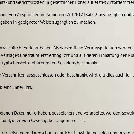
s- und Gerichtskosten in gesetzlicher Höhe) auf erstes Anfordern frei
chung von Ansprüchen im Sinne von Ziff. 10 Absatz 2 unverzüglich und 
ngaben in geeigneter Weise zugänglich zu machen.
ertragspflicht verletzt haben. Als wesentliche Vertragspflichten werden
ertrages überhaupt erst ermöglicht und auf deren Einhaltung der Nutz
n, typischerweise eintretenden Schadens beschränkt.
Vorschriften ausgeschlossen oder beschränkt wird, gilt dies auch für u
bleibt unberührt.
ezogenen Daten nur erhoben, gespeichert und verarbeitet werden, sowe
rlaubt, oder vom Gesetzgeber angeordnet ist.
erer Leistungen datenschutzrechtliche Einwilligungserklärungen von I