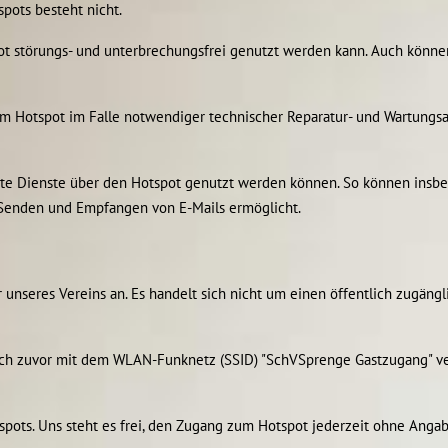
pots besteht nicht.
tspot störungs- und unterbrechungsfrei genutzt werden kann. Auch kön
zum Hotspot im Falle notwendiger technischer Reparatur- und Wartungs
immte Dienste über den Hotspot genutzt werden können. So können in
s Senden und Empfangen von E-Mails ermöglicht.
 unseres Vereins an. Es handelt sich nicht um einen öffentlich zugän
e sich zuvor mit dem WLAN-Funknetz (SSID) "SchVSprenge Gastzugang" ve
spots. Uns steht es frei, den Zugang zum Hotspot jederzeit ohne Anga