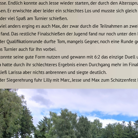
sse. Endlich konnte auch Jesse wieder starten, der durch den Alterss
en. Er erwischte aber leider ein schlechtes Los und musste sich gleic
der viel Spaß am Turnier schießen.
viel anders erging es auch Max, der zwar durch die Teilnahmen an zwe
 fand. Das restliche Finalschießen der Jugend fand nur noch unter den 
der Qualifikationrunde durfte Tom, mangels Gegner, noch eine Runde g
s Turnier auch für Ihn vorbei.
onnte seine gute Form nutzen und gewann mit 6:2 das einzige Duell u
a hatte durch ihr schlechteres Ergebnis einen Durchgang mehr im Fina
ließ Larissa aber nichts anbrennen und siegte deutlich.
er Siegerehrung fuhr Lilly mit Marc, Jesse und Max zum Schützenfest 