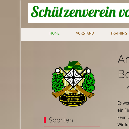
HOME
VORSTAND
TRAINING
An
Bo
V
Es wer
ein Fi
kennt.
Sparten
Wir fu