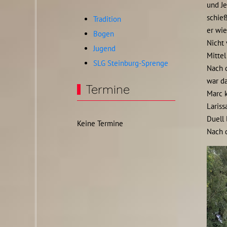
und Je
schieß
Tradition
er wie
Bogen
Nicht 
Jugend
Mittel
SLG Steinburg-Sprenge
Nach 
war da
Termine
Marc k
Lariss
Duell 
Keine Termine
Nach d